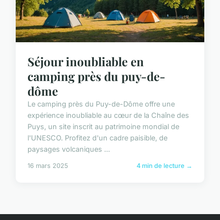
Séjour inoubliable en
camping près du puy-de-
dôme
Le camping près du Puy-de-Dôme offre une
expérience inoubliable au cœur de la Chaîne des
Puys, un site inscrit au patrimoine mondial de
l'UNESCO. Profitez d'un cadre paisible, de
paysages volcaniques ...
16 mars 2025
4 min de lecture →