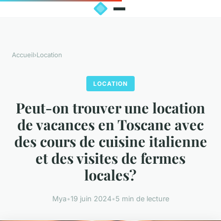
Accueil
›
Location
LOCATION
Peut-on trouver une location
de vacances en Toscane avec
des cours de cuisine italienne
et des visites de fermes
locales?
Mya
•
19 juin 2024
•
5 min de lecture