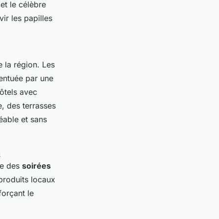
 et le célèbre
ir les papilles
e la région. Les
centuée par une
ôtels avec
, des terrasses
éable et sans
n
ue des
soirées
produits locaux
forçant le