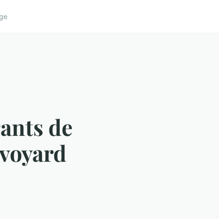
ge
rants de
avoyard