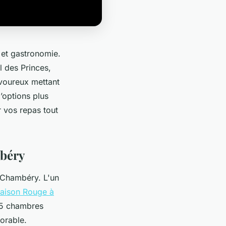
et gastronomie.
l des Princes,
voureux mettant
’options plus
 vos repas tout
mbéry
 Chambéry. L'un
Maison Rouge à
105 chambres
morable.