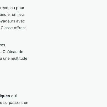
, reconnu pour
ndie, un lieu
voyageurs avec
 Classe offrent
ces
du Château de
si une multitude
iques
qui
se surpassent en