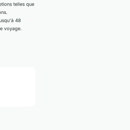
tions telles que
ons.
usqu'à 48
 de voyage.