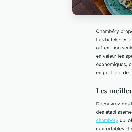
Chambéry propos
Les hôtels-resta
offrent non seu
en valeur les s
économiques, ce
en profitant de 
Les meille
Découvrez des l
des établisseme
chambéry
qui of
confortables et 