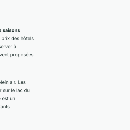
s saisons
 prix des hôtels
server à
vent proposées
ein air. Les
 sur le lac du
 est un
rants