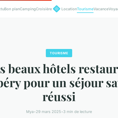
ctu
Bon plan
Camping
Croisière
Location
Tourisme
Vacance
Voya
TOURISME
s beaux hôtels restau
ry pour un séjour s
réussi
Mya
•
29 mars 2025
•
3 min de lecture