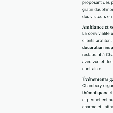
proposant des pl
gratin dauphino
des visiteurs en
Ambiance et se
La convivialité 
clients profite
décoration ins
restaurant à Ch
avec vue et des
contrainte.
Événements ga
Chambéry organ
thématiques
et
et permettent au
charme et l'attr