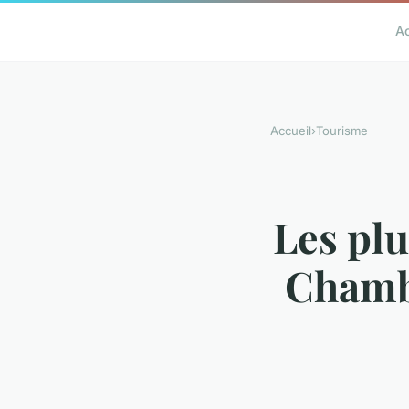
A
Accueil
›
Tourisme
Les plu
Chambé