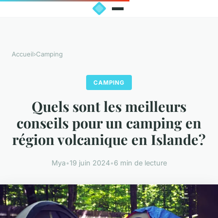
Accueil
›
Camping
CAMPING
Quels sont les meilleurs
conseils pour un camping en
région volcanique en Islande?
Mya
•
19 juin 2024
•
6 min de lecture