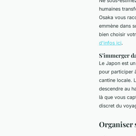
Ne sous-estimez
humaines transf
Osaka vous raco
emmène dans son
bien choisir vot
d'infos ici
.
S'immerger dan
Le Japon est un
pour participer
cantine locale. 
descendre au has
là que vous capt
discret du voya
Organiser 