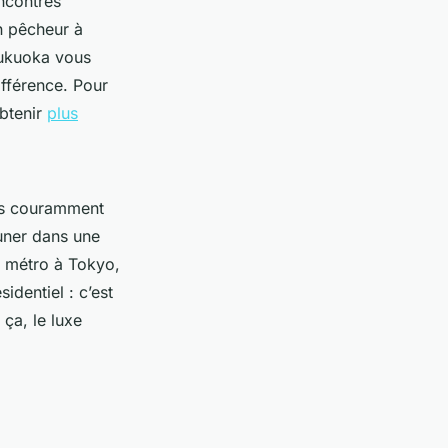
ncontres
n pêcheur à
Fukuoka vous
ifférence. Pour
obtenir
plus
ais couramment
uner dans une
e métro à Tokyo,
identiel : c’est
i ça, le luxe