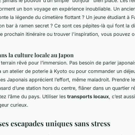
 jamais le pouvoir d’un simple “bonjour” bien placé. Les re
orment un bon voyage en expérience inoubliable. Un ancie
nte la légende du cimetière flottant ? Un jeune étudiant à 
 bar à ramen secret ? Ce sont ces pépites-là qui font la d
re prochain itinéraire ou trouver l'inspiration, vous pouvez 
s la culture locale au Japon
 terrain rêvé pour l’immersion. Pas besoin de parler japon
 à un atelier de poterie à Kyoto ou pour commander un déje
Les Japonais apprécient l’effort, même maladroit. Prendre l
ard d’une station hors du centre, flâner dans un quartier rés
ez l’âme du pays. Utiliser les
transports locaux
, c’est auss
geur curieux.
ses escapades uniques sans stress