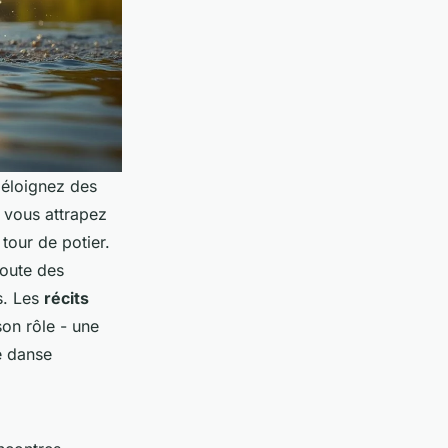
 éloignez des
e vous attrapez
 tour de potier.
coute des
s. Les
récits
son rôle - une
e danse