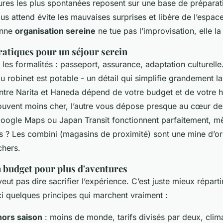
res les plus spontanées reposent sur une base de préparati
us attend évite les mauvaises surprises et libère de l’espac
onne
organisation sereine
ne tue pas l’improvisation, elle la
ratiques pour un séjour serein
es formalités : passeport, assurance, adaptation culturelle
u robinet est potable - un détail qui simplifie grandement la
 entre Narita et Haneda dépend de votre budget et de votre h
souvent moins cher, l’autre vous dépose presque au cœur d
ogle Maps ou Japan Transit fonctionnent parfaitement, mê
as ? Les combini (magasins de proximité) sont une mine d’or
chers.
 budget pour plus d'aventures
ut pas dire sacrifier l’expérience. C’est juste mieux réparti
ci quelques principes qui marchent vraiment :
ors saison
: moins de monde, tarifs divisés par deux, clim