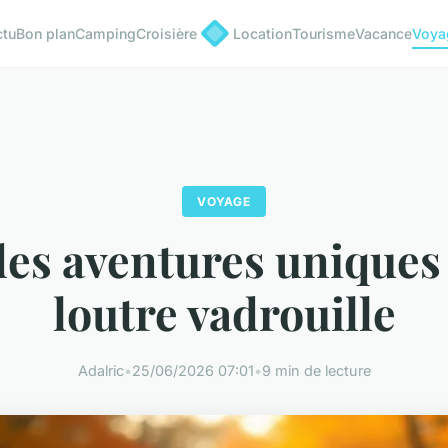
ctu
Bon plan
Camping
Croisière
Location
Tourisme
Vacance
Voya
VOYAGE
des aventures uniques 
loutre vadrouille
Adalric
•
25/06/2026 07:01
•
9 min de lecture