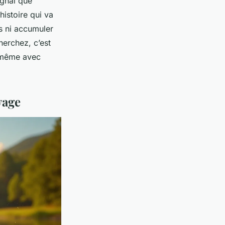
ignal que
histoire qui va
s ni accumuler
herchez, c’est
t même avec
yage