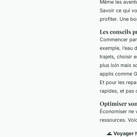
Même les aventu
Savoir ce qui vo
profiter. Une b
Les conseils p
Commencer par l
exemple, l’eau d
trajets, choisir
plus loin mais 
applis comme Go
Et pour les rep
rapides, et pas 
Optimiser son
Économiser ne ve
ressources. Voi
🌊
Voyager h