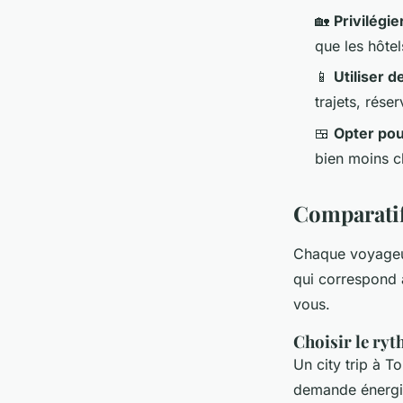
🏡
Privilégi
que les hôtel
📱
Utiliser 
trajets, réser
🍱
Opter pou
bien moins ch
Comparatif
Chaque voyageur
qui correspond 
vous.
Choisir le ryt
Un city trip à T
demande énergie,