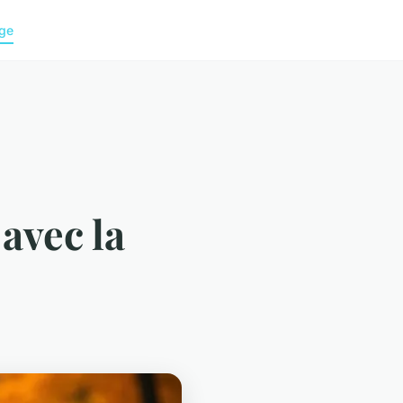
ge
avec la