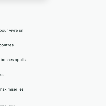
pour vivre un
contres
 bonnes applis,
des
 maximiser les